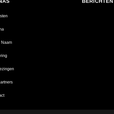
NAS
BERICHTEN
sten
na
 Naam
ring
iezingen
artners
act